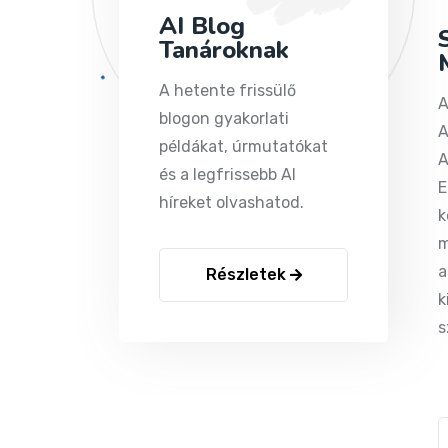
AI Blog
Tanároknak
A hetente frissülő
A
blogon gyakorlati
A
példákat, úrmutatókat
A
és a legfrissebb AI
E
híreket olvashatod.
k
m
a
Részletek
k
s