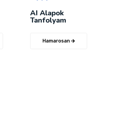
AI Alapok
g
Tanfolyam
Hamarosan