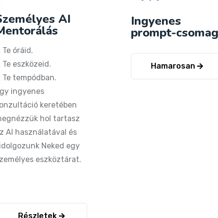
Személyes AI
Ingyenes
Mentorálás
prompt-csoma
 Te óráid.
 Te eszközeid.
Hamarosan
 Te tempódban.
gy ingyenes
onzultáció keretében
egnézzük hol tartasz
z AI használatával és
idolgozunk Neked egy
zemélyes eszköztárat.
Részletek