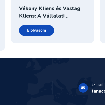
Vékony Kliens és Vastag
Kliens: A Vállalati…
Elolvasom
E-mail
tanac