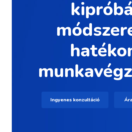
kipróbá
módszer
hatéko
munkavégz
Ingyenes konzultáció
Ára