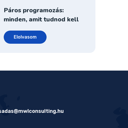
Páros programozás:
minden, amit tudnod kell
Elolvasom
sadas@mwlconsulting.hu