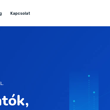
g
Kapcsolat
L.
tók,