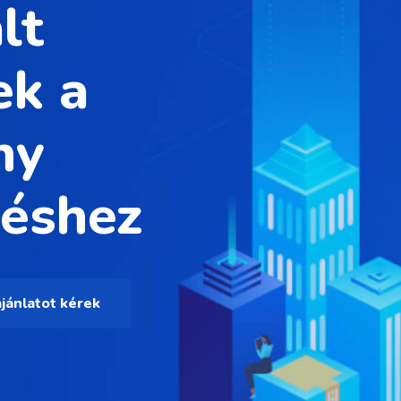
lt
ek a
ny
éshez
jánlatot kérek