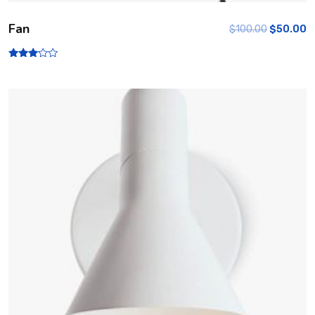
Fan
$
100.00
$
50.00
Rated
3.00
out of
5