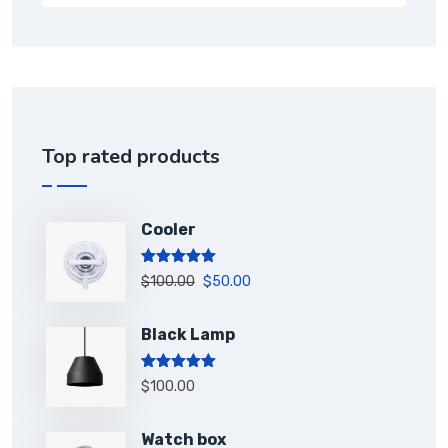
Top rated products
Cooler
Rated
5.00
$
100.00
$
50.00
out of 5
Black Lamp
Rated
5.00
$
100.00
out of 5
Watch box