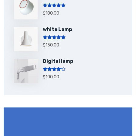
Rated
5.00
$
100.00
out of 5
white Lamp
Rated
5.00
$
150.00
out of 5
Digital lamp
Rated
$
100.00
4.00
out
of 5