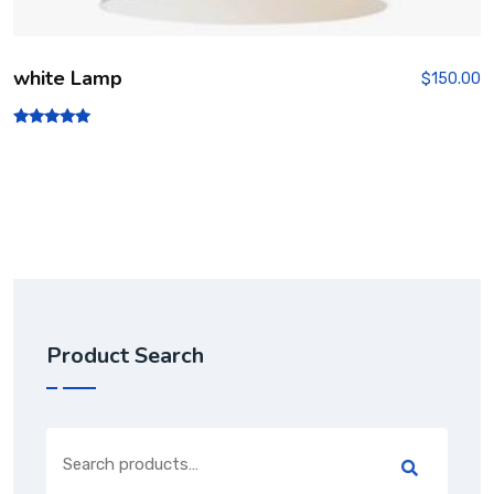
white Lamp
$
150.00
Rated
5.00
out of 5
Product Search