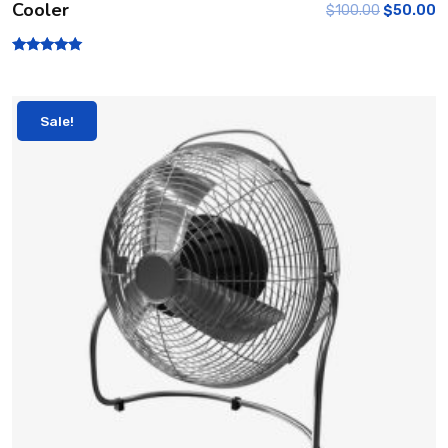
Cooler
$
100.00
$
50.00
Rated
5.00
out of 5
Sale!