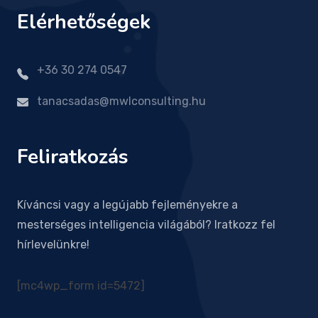
Elérhetőségek
+36 30 274 0547
tanacsadas@mwlconsulting.hu
Feliratkozás
Kíváncsi vagy a legújabb fejleményekre a
mesterséges intelligencia világából? Iratkozz fel
hírlevelünkre!
[mc4wp_form id=5472]