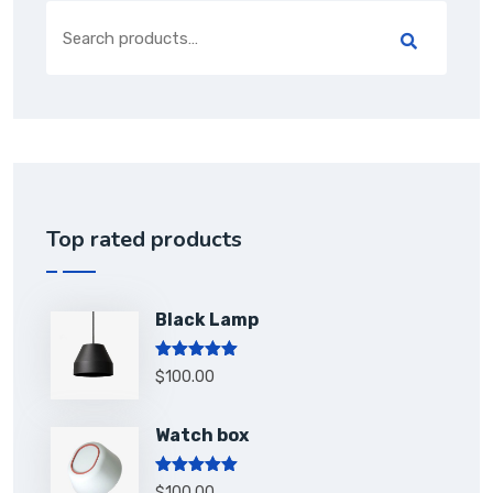
Top rated products
Black Lamp
Rated
5.00
$
100.00
out of 5
Watch box
Rated
5.00
$
100.00