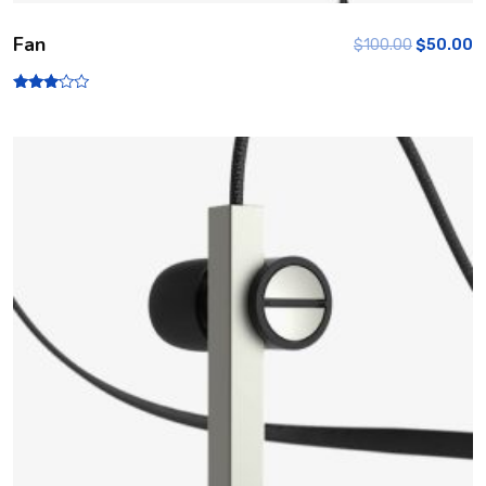
Fan
$
100.00
$
50.00
Rated
3.00
out of
5