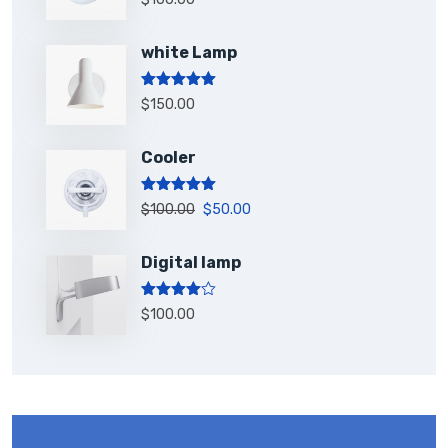
out of 5
white Lamp
Rated
5.00
$
150.00
out of 5
Cooler
Rated
5.00
$
100.00
$
50.00
out of 5
Digital lamp
Rated
$
100.00
4.00
out
of 5