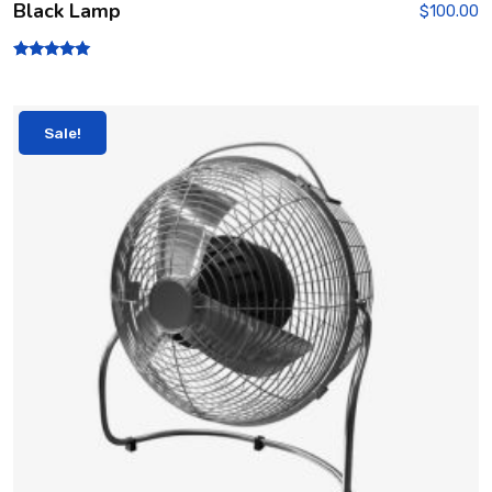
Black Lamp
$
100.00
Rated
5.00
out of 5
Sale!