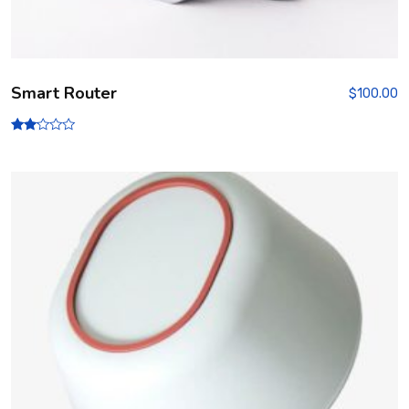
Smart Router
$
100.00
Rate
d
2.00
out
of 5