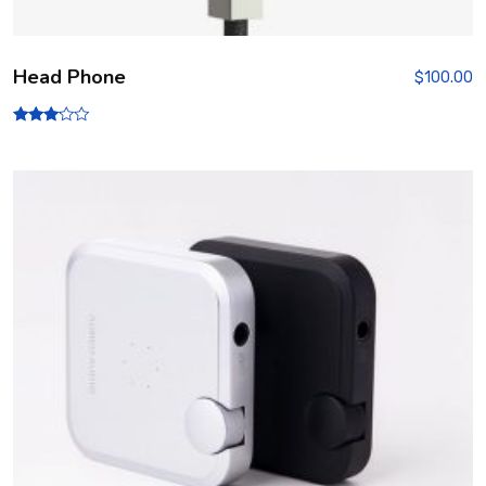
Head Phone
$
100.00
Rated
3.00
out of
5