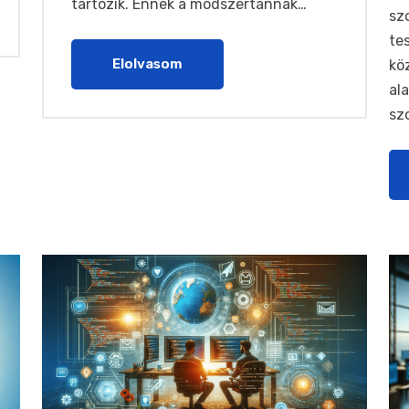
tartozik. Ennek a módszertannak…
sz
te
Elolvasom
kö
al
sz