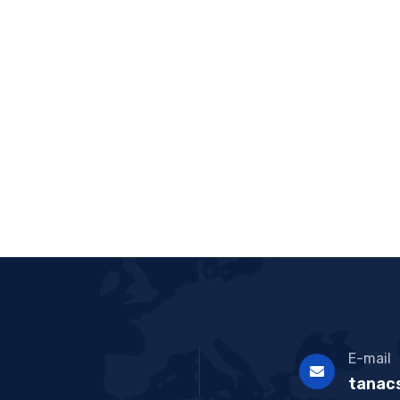
E-mail
tanac