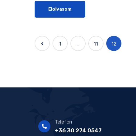
Elolvasom
1
…
11
12
Telefon
+36 30 274 0547