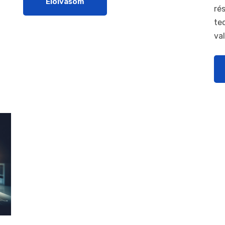
Elolvasom
ré
te
va