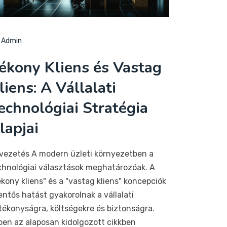
Admin
ékony Kliens és Vastag
liens: A Vállalati
echnológiai Stratégia
lapjai
vezetés A modern üzleti környezetben a
chnológiai választások meghatározóak. A
ékony kliens" és a "vastag kliens" koncepciók
entős hatást gyakorolnak a vállalati
tékonyságra, költségekre és biztonságra.
ben az alaposan kidolgozott cikkben