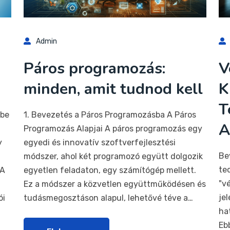
Admin
Páros programozás:
V
minden, amit tudnod kell
K
T
sbe
1. Bevezetés a Páros Programozásba A Páros
A
Programozás Alapjai A páros programozás egy
y
egyedi és innovatív szoftverfejlesztési
Be
módszer, ahol két programozó együtt dolgozik
te
 A
egyetlen feladaton, egy számítógép mellett.
"v
Ez a módszer a közvetlen együttműködésen és
jel
ói
tudásmegosztáson alapul, lehetővé téve a…
ha
Eb