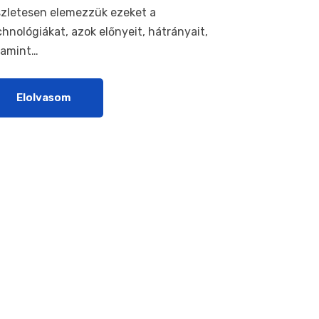
szletesen elemezzük ezeket a
chnológiákat, azok előnyeit, hátrányait,
lamint…
Elolvasom