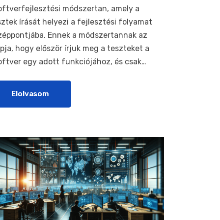
oftverfejlesztési módszertan, amely a
sztek írását helyezi a fejlesztési folyamat
zéppontjába. Ennek a módszertannak az
apja, hogy először írjuk meg a teszteket a
oftver egy adott funkciójához, és csak…
Elolvasom