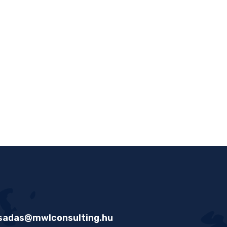
sadas@mwlconsulting.hu