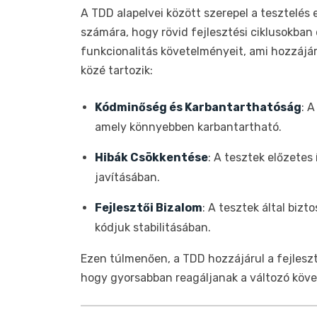
A TDD alapelvei között szerepel a tesztelés 
számára, hogy rövid fejlesztési ciklusokban d
funkcionalitás követelményeit, ami hozzájár
közé tartozik:
Kódminőség és Karbantarthatóság
: A
amely könnyebben karbantartható.
Hibák Csökkentése
: A tesztek előzetes
javításában.
Fejlesztői Bizalom
: A tesztek által bizt
kódjuk stabilitásában.
Ezen túlmenően, a TDD hozzájárul a fejleszt
hogy gyorsabban reagáljanak a változó köv