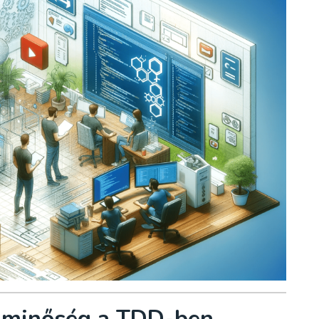
ódminőség a TDD-ben