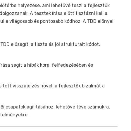
előtérbe helyezése, ami lehetővé teszi a fejlesztők
olgozzanak. A tesztek írása előtt tisztázni kell a
ul a világosabb és pontosabb kódhoz. A TDD előnyei
 TDD elősegíti a tiszta és jól strukturált kódot,
 írása segít a hibák korai felfedezésében és
osított visszajelzés növeli a fejlesztők bizalmát a
ői csapatok agilitásához, lehetővé téve számukra,
etelményekre.