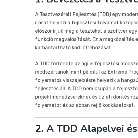
A Tesztvezérelt Fejlesztés (TDD) egy moder
írását helyezi a fejlesztési folyamat közép
először írjuk meg a teszteket a szoftver egy
funkció megvalósítását. Ez a megközelítés 
karbantartható kód létrehozását.
A TDD története az agilis fejlesztési módsz
módszertanok, mint például az Extreme Progr
folyamatos visszajelzésre helyezik a hangs
fejlesztés áll. A TDD nem csupán a fejleszt
projektmenedzsereknek és üzleti döntéshozó
folyamatot és az abban rejlő kockázatokat.
2. A TDD Alapelvei és