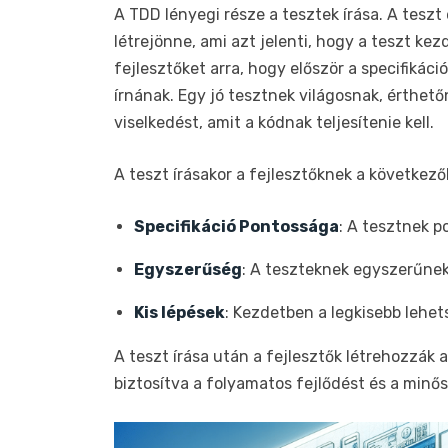
A TDD lényegi része a tesztek írása. A teszt
létrejönne, ami azt jelenti, hogy a teszt kez
fejlesztőket arra, hogy először a specifikác
írnának. Egy jó tesztnek világosnak, érthetőn
viselkedést, amit a kódnak teljesítenie kell.
A teszt írásakor a fejlesztőknek a következők
Specifikáció Pontossága
: A tesztnek po
Egyszerűség
: A teszteknek egyszerűnek 
Kis lépések
: Kezdetben a legkisebb lehet
A teszt írása után a fejlesztők létrehozzák 
biztosítva a folyamatos fejlődést és a minősé