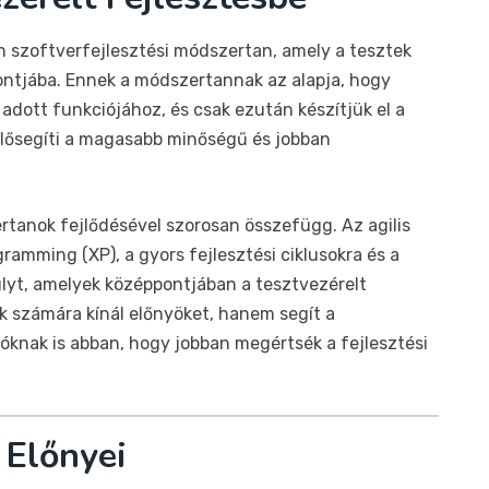
n szoftverfejlesztési módszertan, amely a tesztek
pontjába. Ennek a módszertannak az alapja, hogy
 adott funkciójához, és csak ezután készítjük el a
elősegíti a magasabb minőségű és jobban
ertanok fejlődésével szorosan összefügg. Az agilis
amming (XP), a gyors fejlesztési ciklusokra és a
úlyt, amelyek középpontjában a tesztvezérelt
ők számára kínál előnyöket, hanem segít a
knak is abban, hogy jobban megértsék a fejlesztési
 Előnyei