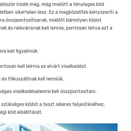
 először íródik meg, még mielőtt a tényleges kód
detben sikertelen lesz. Ez a megközelítés kényszeríti a
ióra összpontosítsanak, mielőtt bármilyen kódot
ek és relevánsnak kell lennie, pontosan leírva azt a
re kell figyelniük:
ntosan kell leírnia az elvárt viselkedést.
és fókuszáltnak kell lenniük.
séges viselkedéselemre kell összpontosítani.
a szükséges kódot a teszt sikeres teljesítéséhez,
gi kód előállítását.