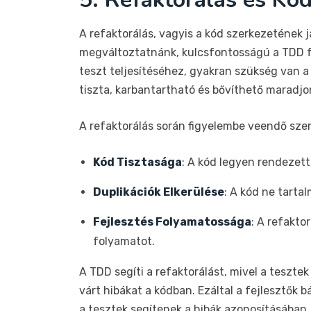
A refaktorálás, vagyis a kód szerkezetének j
megváltoztatnánk, kulcsfontosságú a TDD fo
teszt teljesítéséhez, gyakran szükség van a
tiszta, karbantartható és bővíthető maradjo
A refaktorálás során figyelembe veendő sz
Kód Tisztasága
: A kód legyen rendezett,
Duplikációk Elkerülése
: A kód ne tarta
Fejlesztés Folyamatossága
: A refakto
folyamatot.
A TDD segíti a refaktorálást, mivel a teszt
várt hibákat a kódban. Ezáltal a fejlesztők 
a tesztek segítenek a hibák azonosításában.