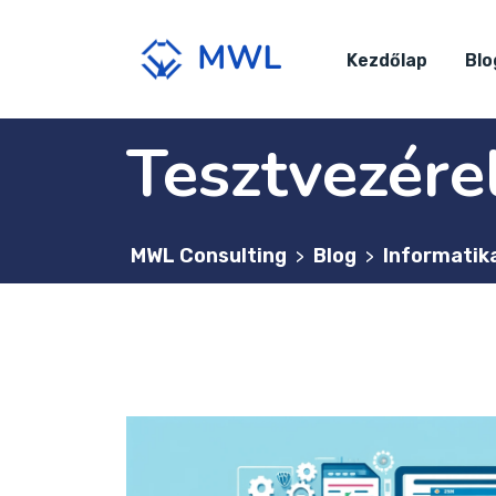
Kezdőlap
Blo
Tesztvezérel
MWL Consulting
Blog
Informatik
>
>