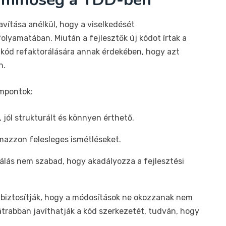
avítása anélkül, hogy a viselkedését
lyamatában. Miután a fejlesztők új kódot írtak a
 kód refaktorálására annak érdekében, hogy azt
n.
empontok:
 jól strukturált és könnyen érthető.
lmazzon felesleges ismétléseket.
rálás nem szabad, hogy akadályozza a fejlesztési
ek biztosítják, hogy a módosítások ne okozzanak nem
bátrabban javíthatják a kód szerkezetét, tudván, hogy