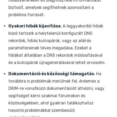
hibaüzeneteket és diagnosztikai információkat
biztosít, amelyek segíthetnek azonosítani a
probléma forrását.
Gyakori hibák kijavítása
: A leggyakoribb hibák
közé tartozik a helytelenül konfigurált DNS
rekordok, hibás kulcspárok, vagy az aláírás
paramétereinek téves megadása. Ezeket a
hibákat általában a DNS rekordok módosításával
és a kulcspárok újragenerálásával lehet orvosolni.
Dokumentáció és közösségi támogatás
: Ha
továbbra is problémák merülnek fel, érdemes a
DKIM-re vonatkozó dokumentációt átnézni, vagy
segítséget kérni szakmai fórumokon és
közösségekben, ahol gyakran találkozhatsz
hasonló problémákkal szembesülő