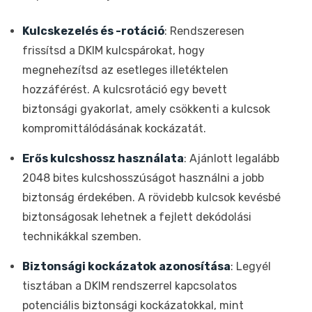
Kulcskezelés és -rotáció
: Rendszeresen
frissítsd a DKIM kulcspárokat, hogy
megnehezítsd az esetleges illetéktelen
hozzáférést. A kulcsrotáció egy bevett
biztonsági gyakorlat, amely csökkenti a kulcsok
kompromittálódásának kockázatát.
Erős kulcshossz használata
: Ajánlott legalább
2048 bites kulcshosszúságot használni a jobb
biztonság érdekében. A rövidebb kulcsok kevésbé
biztonságosak lehetnek a fejlett dekódolási
technikákkal szemben.
Biztonsági kockázatok azonosítása
: Legyél
tisztában a DKIM rendszerrel kapcsolatos
potenciális biztonsági kockázatokkal, mint