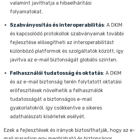
valamint javíthatja a hibaelhárítási
folyamatokat.
Szabványosítás és interoperabilitás
: A DKIM
és kapcsolódó protokollok szabványainak további
fejlesztése elősegítheti az interoperabilitást
különböző platformok és szolgáltatók között, így
javítva az e-mail biztonságát globális szinten.
Felhasználói tudatosság és oktatás
: A DKIM
és az e-mail biztonság terén folytatott oktatási
erőfeszítések növelhetik a felhasználók
tudatosságát a biztonságos e-mail
gyakorlatokról, így csökkentve a sikeres
adathalászati kísérletek esélyét.
Ezek a fejlesztések és irányok biztosíthatják, hogy az e-
mail maradjon egy megbízható és biztonságos