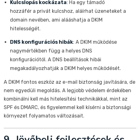
Kulcslopás kockázata
: Ha egy támadó
hozzáfér a privát kulcshoz, aláírhat üzeneteket a
domain nevében, ami alááshatja a DKIM
hitelességét.
DNS konfigurációs hibák
: A DKIM működése
nagymértékben függ a helyes DNS
konfigurációtól. A DNS beállítások hibái
megakadályozhatják a DKIM helyes működését.
A DKIM fontos eszköz az e-mail biztonság javítására, de
nem egyedüli megoldás. A legjobb védelem érdekében
kombinálni kell más hitelesítési technikákkal, mint az
SPF és DMARC, és figyelemmel kell kísérni a biztonsági
környezet folyamatos változásait.
9. Jövőbeli fejlesztések és