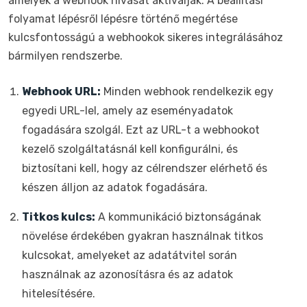
amelyek a webhook hívását aktiválják. A beállítási
folyamat lépésről lépésre történő megértése
kulcsfontosságú a webhookok sikeres integrálásához
bármilyen rendszerbe.
Webhook URL:
Minden webhook rendelkezik egy
egyedi URL-lel, amely az eseményadatok
fogadására szolgál. Ezt az URL-t a webhookot
kezelő szolgáltatásnál kell konfigurálni, és
biztosítani kell, hogy az célrendszer elérhető és
készen álljon az adatok fogadására.
Titkos kulcs:
A kommunikáció biztonságának
növelése érdekében gyakran használnak titkos
kulcsokat, amelyeket az adatátvitel során
használnak az azonosításra és az adatok
hitelesítésére.