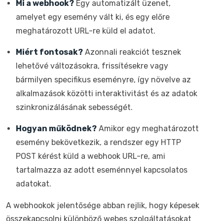
Mi a webhook?
Egy automatizált üzenet,
amelyet egy esemény vált ki, és egy előre
meghatározott URL-re küld el adatot.
Miért fontosak?
Azonnali reakciót tesznek
lehetővé változásokra, frissítésekre vagy
bármilyen specifikus eseményre, így növelve az
alkalmazások közötti interaktivitást és az adatok
szinkronizálásának sebességét.
Hogyan működnek?
Amikor egy meghatározott
esemény bekövetkezik, a rendszer egy HTTP
POST kérést küld a webhook URL-re, ami
tartalmazza az adott eseménnyel kapcsolatos
adatokat.
A webhookok jelentősége abban rejlik, hogy képesek
összekapcsolni különböző webes szolgáltatásokat