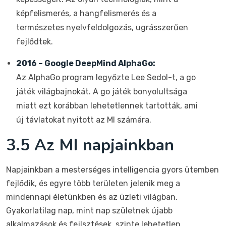
képfelismerés, a hangfelismerés és a
természetes nyelvfeldolgozás, ugrásszerűen
fejlődtek.
2016 – Google DeepMind AlphaGo:
Az AlphaGo program legyőzte Lee Sedol-t, a go
játék világbajnokát. A go játék bonyolultsága
miatt ezt korábban lehetetlennek tartották, ami
új távlatokat nyitott az MI számára.
3.5 Az MI napjainkban
Napjainkban a mesterséges intelligencia gyors ütemben
fejlődik, és egyre több területen jelenik meg a
mindennapi életünkben és az üzleti világban.
Gyakorlatilag nap, mint nap születnek újabb
alkalmazások és fejlsztések, szinte lehetetlen