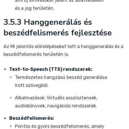
ami új kihívásokat jelent az adatvédelem
és a jog területén.
3.5.3 Hanggenerálás és
beszédfelismerés fejlesztése
Az MI jelentős előrelépéseket tett a hanggenerálás és a
beszédfelismerés területén is.
Text-to-Speech (TTS) rendszerek:
Természetes hangzású beszéd generálása
írott szövegből.
Alkalmazások: Virtuális asszisztensek,
audiokönyvek, navigációs rendszerek.
Beszédfelismerés:
Pontos és gyors beszédfelismerés, amely