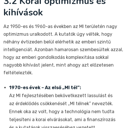
3.2 Korai optimizmus és
kihívások
Az 1950-es és 1960-as években az MI területén nagy
optimizmus uralkodott. A kutatók úgy vélték, hogy
néhány évtizeden belül elérhetik az emberi szintű
intelligenciát. Azonban hamarosan szembesültek azzal,
hogy az emberi gondolkodás komplexitása sokkal
nagyobb kihívást jelent, mint ahogy azt előzetesen
feltételezték.
1970-es évek – Az első „MI tél”:
Az MI fejlesztésében bekövetkezett lassulást és
az érdeklődés csökkenését „MI télnek” nevezték.
Ennek oka az volt, hogy a technológia nem tudta
teljesíteni a korai elvárásokat, ami a finanszírozás
és a kutatások visszaeséséhez vezetett.