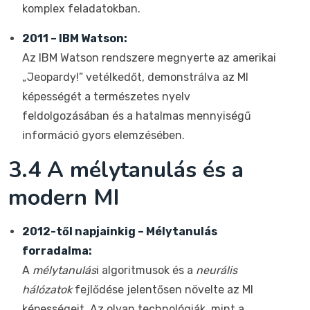
komplex feladatokban.
2011 – IBM Watson:
Az IBM Watson rendszere megnyerte az amerikai
„Jeopardy!” vetélkedőt, demonstrálva az MI
képességét a természetes nyelv
feldolgozásában és a hatalmas mennyiségű
információ gyors elemzésében.
3.4 A mélytanulás és a
modern MI
2012-től napjainkig – Mélytanulás
forradalma:
A
mélytanulás
i algoritmusok és a
neurális
hálózatok
fejlődése jelentősen növelte az MI
képességeit. Az olyan technológiák, mint a